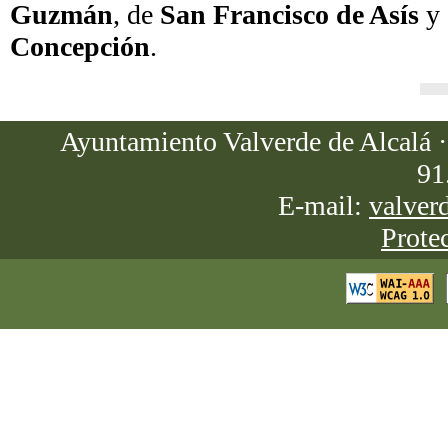
Guzmán
, de
San Francisco de Asís
y 
Concepción
.
Ayuntamiento Valverde de Alcalá · 
91
E-mail:
valver
Prote