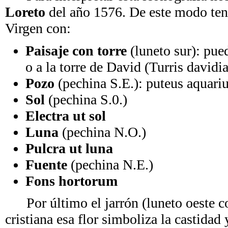
Loreto
del año 1576. De este modo tene
Virgen con:
Paisaje con torre
(luneto sur): pued
o a la torre de David (Turris davidia
Pozo
(pechina S.E.): puteus aquari
Sol
(pechina S.0.)
Electra ut sol
Luna
(pechina N.O.)
Pulcra ut luna
Fuente
(pechina N.E.)
Fons hortorum
Por último el jarrón (luneto oeste con
cristiana esa flor simboliza la castidad