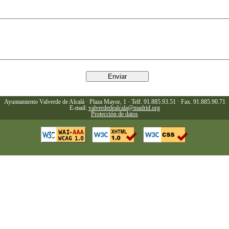
Ayuntamiento Valverde de Alcalá · Plaza Mayor, 1 · Telf. 91.885.93.51 · Fax. 91.885.90.71
E-mail:
valverdedealcala@madrid.org
Protección de datos