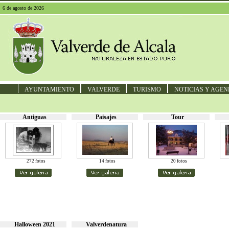
6 de agosto de 2026
AYUNTAMIENTO
VALVERDE
TURISMO
NOTICIAS Y AGE
Antiguas
Paisajes
Tour
272 fotos
14 fotos
20 fotos
Halloween 2021
Valverdenatura