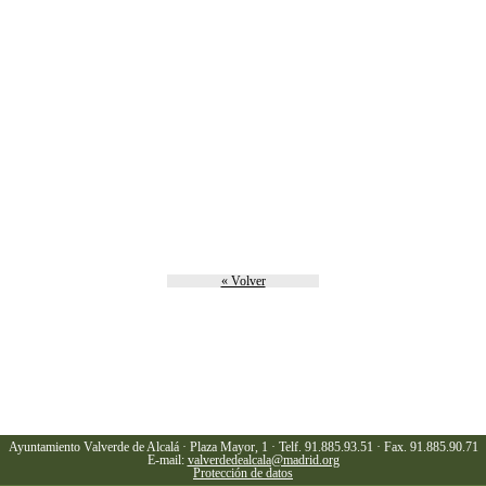
« Volver
Ayuntamiento Valverde de Alcalá · Plaza Mayor, 1 · Telf. 91.885.93.51 · Fax. 91.885.90.71
E-mail:
valverdedealcala@madrid.org
Protección de datos